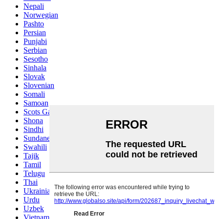
Nepali
Norwegian
Pashto
Persian
Punjabi
Serbian
Sesotho
Sinhala
Slovak
Slovenian
Somali
Samoan
Scots Gaelic
Shona
Sindhi
Sundanese
Swahili
Tajik
Tamil
Telugu
Thai
Ukrainian
Urdu
Uzbek
Vietnamese