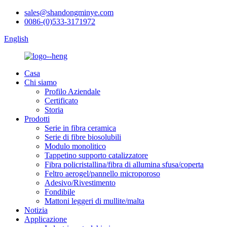
sales@shandongminye.com
0086-(0)533-3171972
English
Casa
Chi siamo
Profilo Aziendale
Certificato
Storia
Prodotti
Serie in fibra ceramica
Serie di fibre biosolubili
Modulo monolitico
Tappetino supporto catalizzatore
Fibra policristallina/fibra di allumina sfusa/coperta
Feltro aerogel/pannello microporoso
Adesivo/Rivestimento
Fondibile
Mattoni leggeri di mullite/malta
Notizia
Applicazione