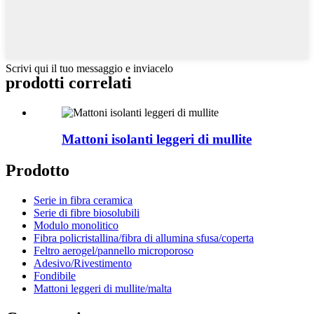
Scrivi qui il tuo messaggio e inviacelo
prodotti correlati
Mattoni isolanti leggeri di mullite
Prodotto
Serie in fibra ceramica
Serie di fibre biosolubili
Modulo monolitico
Fibra policristallina/fibra di allumina sfusa/coperta
Feltro aerogel/pannello microporoso
Adesivo/Rivestimento
Fondibile
Mattoni leggeri di mullite/malta