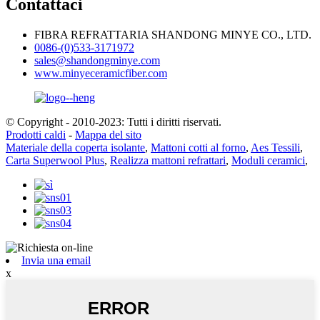
Contattaci
FIBRA REFRATTARIA SHANDONG MINYE CO., LTD.
0086-(0)533-3171972
sales@shandongminye.com
www.minyeceramicfiber.com
© Copyright - 2010-2023: Tutti i diritti riservati.
Prodotti caldi
-
Mappa del sito
Materiale della coperta isolante
,
Mattoni cotti al forno
,
Aes Tessili
,
Carta Superwool Plus
,
Realizza mattoni refrattari
,
Moduli ceramici
,
Invia una email
x